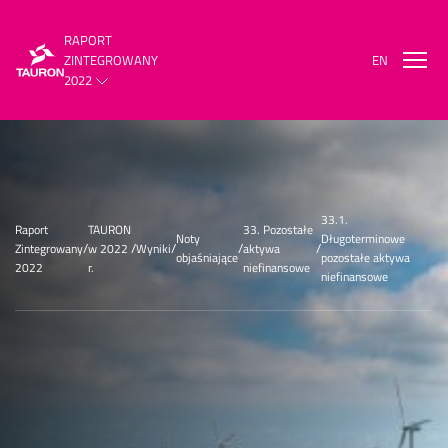
RAPORT
ZINTEGROWANY
EN
2022
33.1.
Raport
TAURON
33. Pozostałe
Noty
Długoterminowe
/
/
/
/
/
Zintegrowany
w 2022
Wyniki​
aktywa
objaśniające
pozostałe aktywa
2022
r.​
niefinansowe
niefinansowe