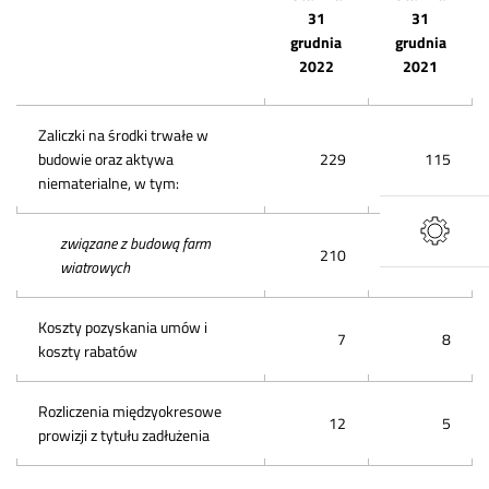
31
31
grudnia
grudnia
2022
2021
Zaliczki na środki trwałe w
budowie oraz aktywa
229
115
niematerialne, w tym:
związane z budową farm
210
102
wiatrowych
Koszty pozyskania umów i
7
8
koszty rabatów
Rozliczenia międzyokresowe
12
5
prowizji z tytułu zadłużenia